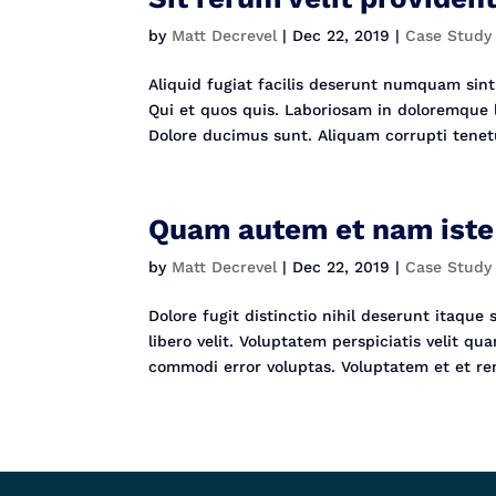
by
Matt Decrevel
|
Dec 22, 2019
|
Case Study
Aliquid fugiat facilis deserunt numquam si
Qui et quos quis. Laboriosam in doloremque l
Dolore ducimus sunt. Aliquam corrupti tenetu
Quam autem et nam iste 
by
Matt Decrevel
|
Dec 22, 2019
|
Case Study
Dolore fugit distinctio nihil deserunt itaque
libero velit. Voluptatem perspiciatis velit q
commodi error voluptas. Voluptatem et et re