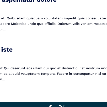
nt ut. Quibusdam quisquam voluptatem impedit quis consequatur
abore Molestias unde quo officiis. Dolorum velit veniam molesti
r...
iste
 sit Qui deserunt eos ullam qui quo et distinctio. Est nostrum un
uam ea aliquid voluptatem tempora. Facere in consequatur nisi ea
m...